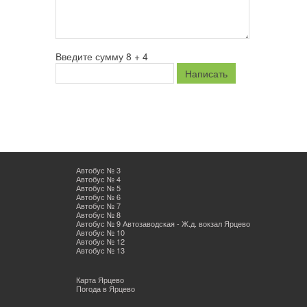
Введите сумму 8 + 4
Автобус № 3
Автобус № 4
Автобус № 5
Автобус № 6
Автобус № 7
Автобус № 8
Автобус № 9 Автозаводская - Ж.д. вокзал Ярцево
Автобус № 10
Автобус № 12
Автобус № 13
Карта Ярцево
Погода в Ярцево