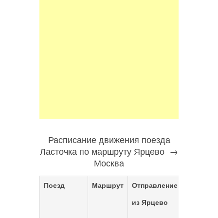
Расписание движения поезда
Ласточка по маршруту Ярцево →
Москва
Поезд
Маршрут
Отправление
Прибыти
из Ярцево
в Москву
(
Белорус