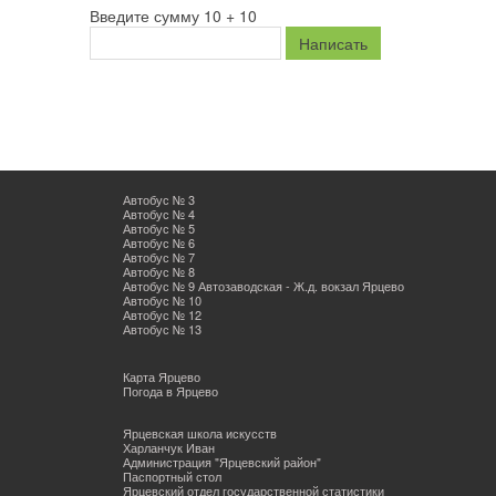
Введите сумму 10 + 10
Автобус № 3
Автобус № 4
Автобус № 5
Автобус № 6
Автобус № 7
Автобус № 8
Автобус № 9 Автозаводская - Ж.д. вокзал Ярцево
Автобус № 10
Автобус № 12
Автобус № 13
Карта Ярцево
Погода в Ярцево
Ярцевская школа искусств
Харланчук Иван
Администрация "Ярцевский район"
Паспортный стол
Ярцевский отдел государственной статистики