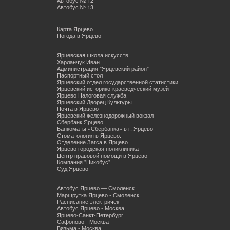
Автобус № 13
Карта Ярцево
Погода в Ярцево
Ярцевская школа искусств
Харланчук Иван
Администрация "Ярцевский район"
Паспортный стол
Ярцевский отдел государственной статистики
Ярцевский историко-краеведческий музей
Ярцево Налоговая служба
Ярцевский Дворец Культуры
Почта в Ярцево
Ярцевский железнодорожный вокзал
Сбербанк Ярцево
Банкоматы «Сбербанка» в г. Ярцево
Стоматология в Ярцево.
Отделение Загса в Ярцево
Ярцево городская поликлиника
Центр правовой помощи в Ярцево
Компания "Никобус"
Суд Ярцево
Автобус Ярцево — Смоленск
Маршрутка Ярцево - Смоленск
Расписание электричек
Автобус Ярцево - Москва
Ярцево-Санкт-Петербург
Сафоново - Москва
Вязьма - Москва